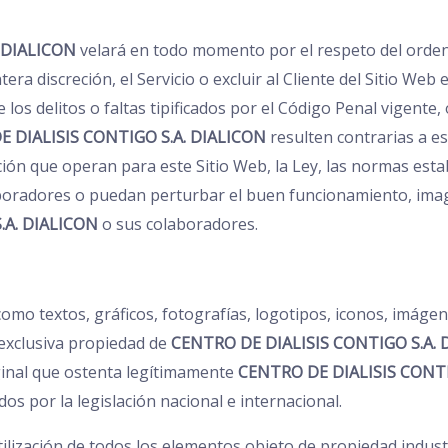
 DIALICON
velará en todo momento por el respeto del ordena
era discreción, el Servicio o excluir al Cliente del Sitio We
los delitos o faltas tipificados por el Código Penal vigente
 DIALISIS CONTIGO S.A. DIALICON
resulten contrarias a es
ión que operan para este Sitio Web, la Ley, las normas esta
oradores o puedan perturbar el buen funcionamiento, imagen
.A. DIALICON
o sus colaboradores.
como textos, gráficos, fotografías, logotipos, iconos, imágen
 exclusiva propiedad de
CENTRO DE DIALISIS CONTIGO S.A. 
ginal que ostenta legítimamente
CENTRO DE DIALISIS CONTI
os por la legislación nacional e internacional.
lización de todos los elementos objeto de propiedad industri