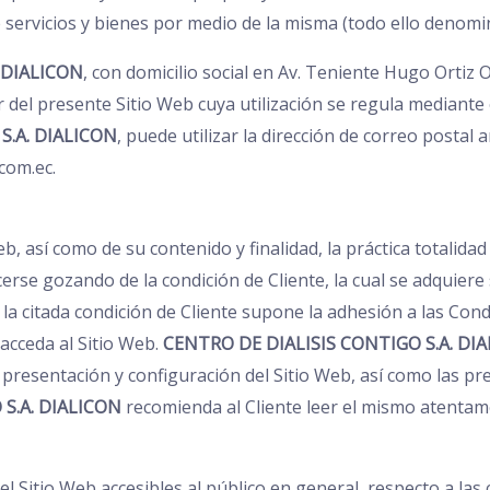
 servicios y bienes por medio de la misma (todo ello denomi
 DIALICON
, con domicilio social en Av. Teniente Hugo Ortiz
r del presente Sitio Web cuya utilización se regula mediant
S.A. DIALICON
, puede utilizar la dirección de correo postal a
com.ec.
eb, así como de su contenido y finalidad, la práctica totalid
cerse gozando de la condición de Cliente, la cual se adquier
 la citada condición de Cliente supone la adhesión a las Con
acceda al Sitio Web.
CENTRO DE DIALISIS CONTIGO S.A. DI
 presentación y configuración del Sitio Web, así como las p
S.A. DIALICON
recomienda al Cliente leer el mismo atentame
el Sitio Web accesibles al público en general, respecto a las