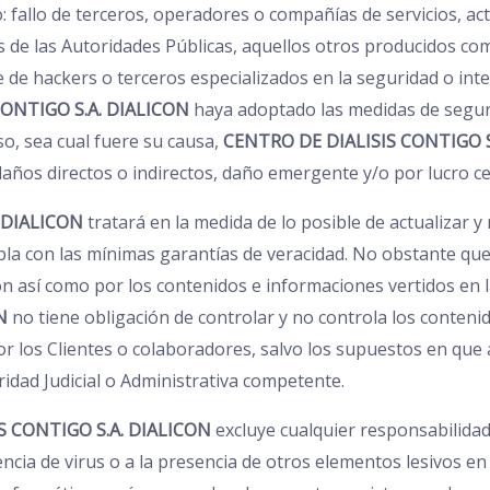
o: fallo de terceros, operadores o compañías de servicios, ac
es de las Autoridades Públicas, aquellos otros producidos 
e de hackers o terceros especializados en la seguridad o int
CONTIGO S.A. DIALICON
haya adoptado las medidas de segur
so, sea cual fuere su causa,
CENTRO DE DIALISIS CONTIGO S
años directos o indirectos, daño emergente y/o por lucro ce
 DIALICON
tratará en la medida de lo posible de actualizar y 
pla con las mínimas garantías de veracidad. No obstante qu
ión así como por los contenidos e informaciones vertidos en 
N
no tiene obligación de controlar y no controla los conteni
r los Clientes o colaboradores, salvo los supuestos en que así
dad Judicial o Administrativa competente.
S CONTIGO S.A. DIALICON
excluye cualquier responsabilidad
ncia de virus o a la presencia de otros elementos lesivos e